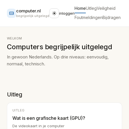
Home
Uitleg
Veiligheid
computer.nl
☀
inloggen
begrijpelijk uitgelegd
Foutmeldingen
Bijdragen
WELKOM
Computers begrijpelijk uitgelegd
In gewoon Nederlands. Op drie niveaus: eenvoudig,
normaal, technisch.
Uitleg
UITLEG
Wat is een grafische kaart (GPU)?
De videokaart in je computer